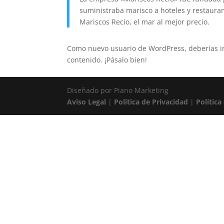
suministraba marisco a hoteles y restaura
Mariscos Recio, el mar al mejor precio.
Como nuevo usuario de WordPress, deberías i
contenido. ¡Pásalo bien!
Diseñado por Piano Marketing
Aviso Legal
|
Política de Privacidad
|
Política