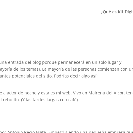
¿Qué es Kit Digi
 una entrada del blog porque permanecerá en un solo lugar y
 mayoría de los temas). La mayoría de las personas comienzan con u
ntes potenciales del sitio. Podrías decir algo así:
e a actor de noche y esta es mi web. Vivo en Mairena del Alcor, te
 rebujito. (Y las tardes largas con café).
 por Antonio Recio Mata. Empezó siendo una pequeña empresa qu